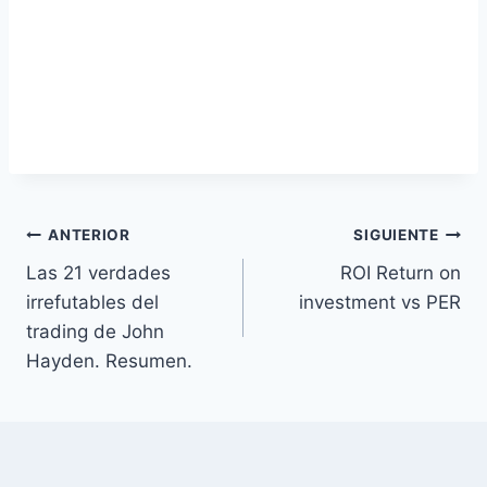
Navegación
ANTERIOR
SIGUIENTE
Las 21 verdades
ROI Return on
de
irrefutables del
investment vs PER
entradas
trading de John
Hayden. Resumen.