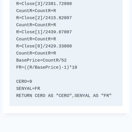
R=Close[3]/2381.72998

CountR=CountR+R

R=Close[2]/2415.82007

CountR=CountR+R

R=Close[1]/2439.07007

CountR=CountR+R

R=Close[0]/2429.33008

CountR=CountR+R

BasePrice=CountR/52

FR=((R/BasePrice)-1)*10

CERO=0

SENYAL=FR

RETURN CERO AS "CERO",SENYAL AS "FR"