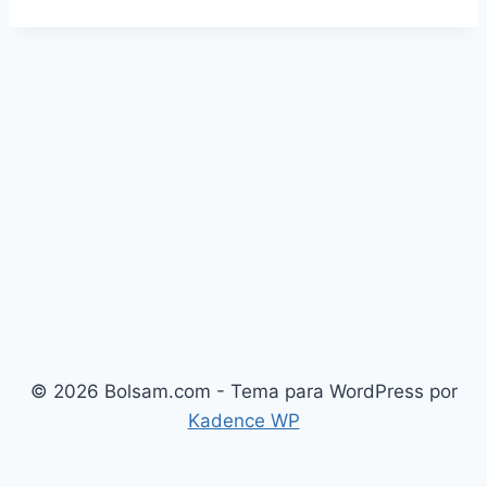
© 2026 Bolsam.com - Tema para WordPress por
Kadence WP