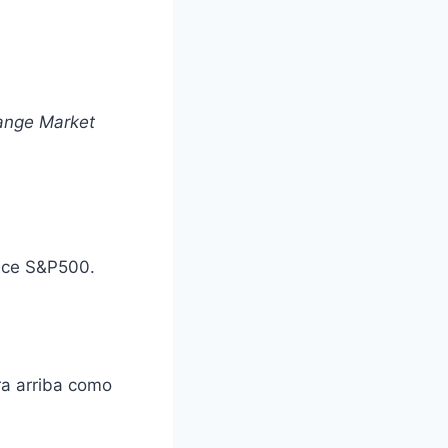
ange Market
ice S&P500.
ra arriba como