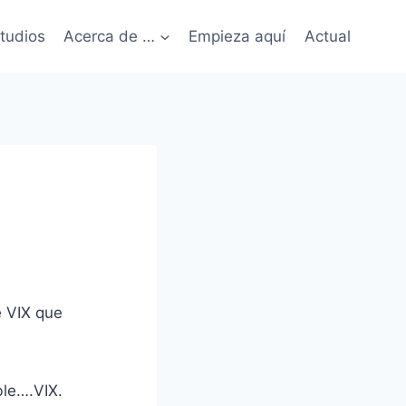
tudios
Acerca de …
Empieza aquí
Actual
e VIX que
ble….VIX.