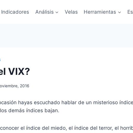
Indicadores
Análisis
Velas
Herramientas
Es
S
el VIX?
noviembre, 2016
ocasión hayas escuchado hablar de un misterioso índic
os demás índices bajan.
onocer el índice del miedo, el índice del terror, el horri