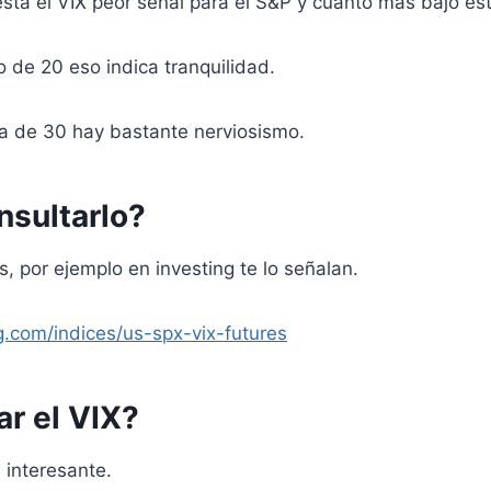
stá el VIX peor señal para el S&P y cuanto más bajo est
o de 20 eso indica tranquilidad.
ma de 30 hay bastante nerviosismo.
sultarlo?
 por ejemplo en investing te lo señalan.
ng.com/indices/us-spx-vix-futures
r el VIX?
 interesante.