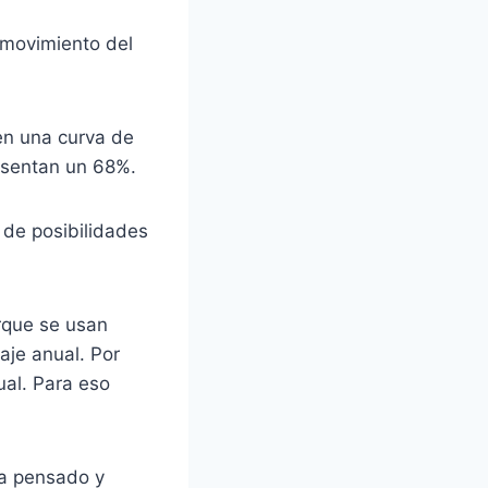
 movimiento del
en una curva de
resentan un 68%.
 de posibilidades
rque se usan
aje anual. Por
ual. Para eso
ría pensado y