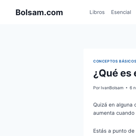
Saltar
Bolsam.com
al
Libros
Esencial
contenido
CONCEPTOS BÁSICO
¿Qué es 
Por
IvanBolsam
6 
Quizá en alguna 
aumenta cuando l
Estás a punto de c