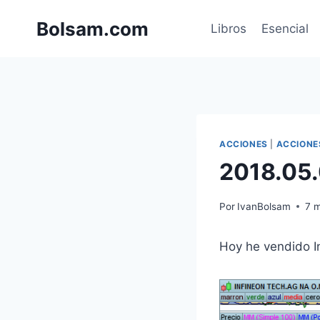
Saltar
Bolsam.com
al
Libros
Esencial
contenido
ACCIONES
|
ACCIONE
2018.05.
Por
IvanBolsam
7 
Hoy he vendido In