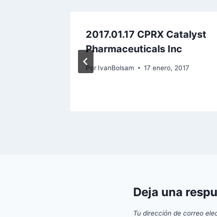
2017.01.17 CPRX Catalyst
Pharmaceuticals Inc
bre, 2016
Por
IvanBolsam
17 enero, 2017
Deja una resp
Tu dirección de correo ele