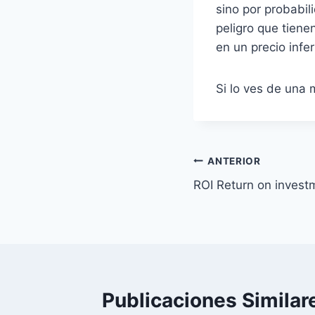
sino por probabil
peligro que tiene
en un precio infer
Si lo ves de una 
Navegación
ANTERIOR
ROI Return on invest
de
entradas
Publicaciones Similar