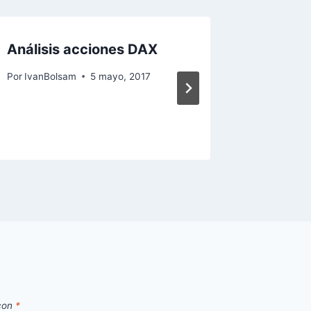
Análisis acciones DAX
Arcelor
Por
IvanBolsam
5 mayo, 2017
Por
IvanBo
 con
*