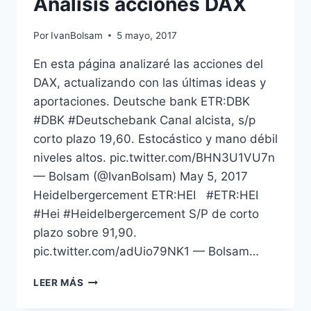
Análisis acciones DAX
Por
IvanBolsam
5 mayo, 2017
En esta página analizaré las acciones del
DAX, actualizando con las últimas ideas y
aportaciones. Deutsche bank ETR:DBK
#DBK #Deutschebank Canal alcista, s/p
corto plazo 19,60. Estocástico y mano débil
niveles altos. pic.twitter.com/BHN3U1VU7n
— Bolsam (@IvanBolsam) May 5, 2017
Heidelbergercement ETR:HEI #ETR:HEI
#Hei #Heidelbergercement S/P de corto
plazo sobre 91,90.
pic.twitter.com/adUio79NK1 — Bolsam…
ANÁLISIS
LEER MÁS
ACCIONES
DAX