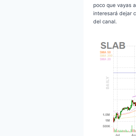
poco que vayas a
interesará dejar 
del canal.