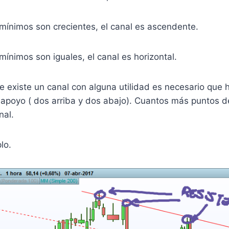
mínimos son crecientes, el canal es ascendente.
mínimos son iguales, el canal es horizontal.
e existe un canal con alguna utilidad es necesario que
 apoyo ( dos arriba y dos abajo). Cuantos más puntos 
nal.
lo.