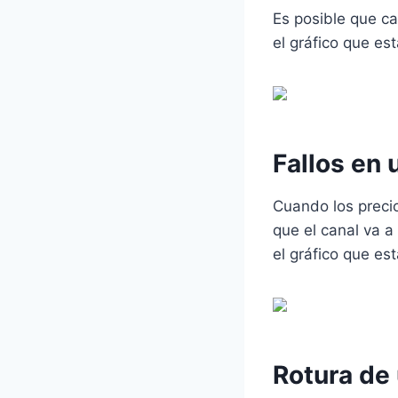
Es posible que ca
el gráfico que es
Fallos en 
Cuando los precio
que el canal va a
el gráfico que es
Rotura de 