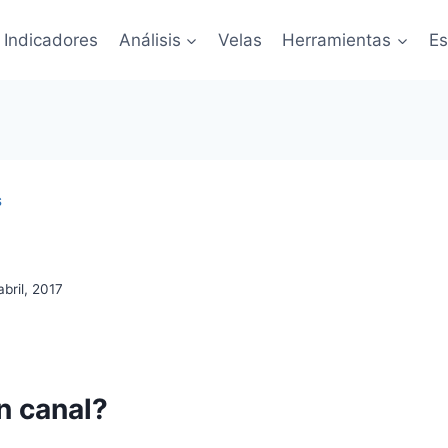
Indicadores
Análisis
Velas
Herramientas
Es
S
abril, 2017
n canal?