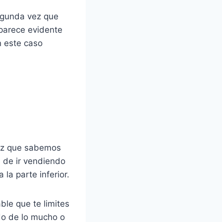
segunda vez que
 parece evidente
n este caso
ez que sabemos
 de ir vendiendo
la parte inferior.
ble que te limites
o de lo mucho o