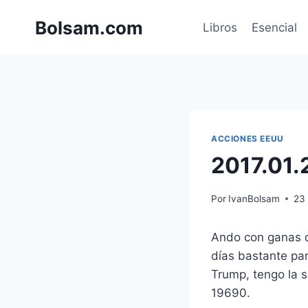
Saltar
Bolsam.com
al
Libros
Esencial
contenido
ACCIONES EEUU
2017.01.
Por
IvanBolsam
23 
Ando con ganas d
días bastante pa
Trump, tengo la s
19690.