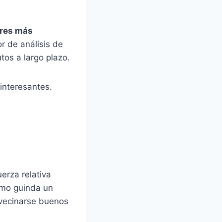
ores más
r de análisis de
tos a largo plazo.
interesantes.
erza relativa
omo guinda un
avecinarse buenos