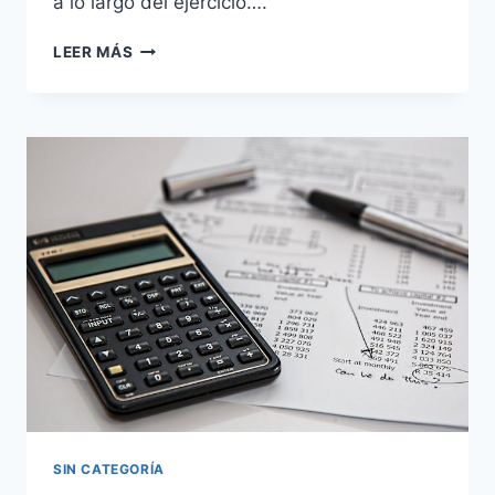
a lo largo del ejercicio….
CURSO
LEER MÁS
DE
CONTABILIDAD
4.
LOS
LIBROS
CONTABLES
SIN CATEGORÍA