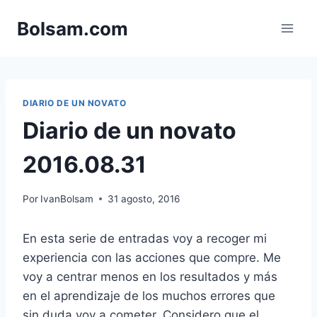
Saltar
Bolsam.com
al
contenido
DIARIO DE UN NOVATO
Diario de un novato
2016.08.31
Por
IvanBolsam
31 agosto, 2016
En esta serie de entradas voy a recoger mi
experiencia con las acciones que compre. Me
voy a centrar menos en los resultados y más
en el aprendizaje de los muchos errores que
sin duda voy a cometer. Considero que el