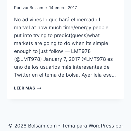
Por
IvanBolsam
14 enero, 2017
No adivines lo que hará el mercado I
marvel at how much time/energy people
put into trying to predict(guess)what
markets are going to do when its simple
enough to just follow — LMT978
(@LMT978) January 7, 2017 @LMT978 es
uno de los usuarios más interesantes de
Twitter en el tema de bolsa. Ayer leía ese…
NO
LEER MÁS
ADIVINES
LO
QUE
HARÁ
EL
MERCADO
© 2026 Bolsam.com - Tema para WordPress por